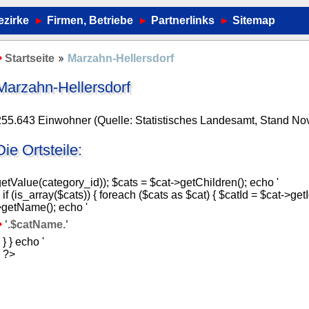
ezirke
Firmen, Betriebe
Partnerlinks
Sitemap
Startseite
Marzahn-Hellersdorf
Marzahn-Hellersdorf
255.643 Einwohner (Quelle: Statistisches Landesamt, Stand N
Die Ortsteile:
etValue(category_id)); $cats = $cat->getChildren(); echo '
; if (is_array($cats)) { foreach ($cats as $cat) { $catId = $cat->ge
getName(); echo '
'.$catName.'
; } } echo '
; ?>