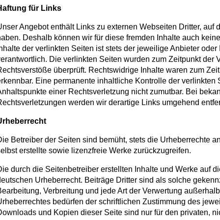
Haftung für Links
nser Angebot enthält Links zu externen Webseiten Dritter, auf d
haben. Deshalb können wir für diese fremden Inhalte auch kei
nhalte der verlinkten Seiten ist stets der jeweilige Anbieter oder
erantwortlich. Die verlinkten Seiten wurden zum Zeitpunkt der 
echtsverstöße überprüft. Rechtswidrige Inhalte waren zum Zeit
rkennbar. Eine permanente inhaltliche Kontrolle der verlinkten 
nhaltspunkte einer Rechtsverletzung nicht zumutbar. Bei beka
Rechtsverletzungen werden wir derartige Links umgehend entfe
Urheberrecht
ie Betreiber der Seiten sind bemüht, stets die Urheberrechte a
elbst erstellte sowie lizenzfreie Werke zurückzugreifen.
ie durch die Seitenbetreiber erstellten Inhalte und Werke auf 
eutschen Urheberrecht. Beiträge Dritter sind als solche gekennz
earbeitung, Verbreitung und jede Art der Verwertung außerhal
rheberrechtes bedürfen der schriftlichen Zustimmung des jeweil
ownloads und Kopien dieser Seite sind nur für den privaten, 