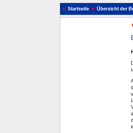
Startseite
Übersicht der B
H
D
u
d
v
ü
V
a
d